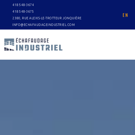
418 548-3674
418 548-3675
EN
2380, RUE ALEXIS-LE-TROTTEUR JONQUIÈRE
INFO@ECHAFAUDAGEINDUSTRIEL.COM
UDAGE