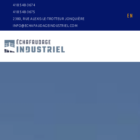
418 548-3674
418 548-3675
EN
2380, RUE ALEXIS-LE-TROTTEUR JONQUIÈRE
INFO@ECHAFAUDAGEINDUSTRIEL.COM
UDAGE