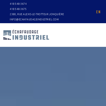
418 548-3674
418 548-3675
EN
2380, RUE ALEXIS-LE-TROTTEUR JONQUIÈRE
INFO@ECHAFAUDAGEINDUSTRIEL.COM
UDAGE